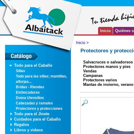
Inicio
Quiénes 
Inicio
>
Protectores y protecc
Salvacruces o salvadorsos
Todo para el Caballo
Protectores manos y pies
Vendas
Sillas
Campanas
Todo para las sillas; mantillas,
Protectores varios
alforjas...
Mantas de invierno, verano
Bridas - Riendas
Embocaduras
Doma Utensilios
Cabezadas y ramales
Protectores y protecciones
Todo para el Jinete
Cuidados para el Caballo
Regalos
Libros y videos