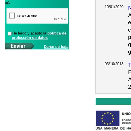
â€‹
10/01/2020
A
e
c
He leído y acepto la
política de
p
protección de datos
g
Darse de baja
g
03/10/2018
T
F
A
2