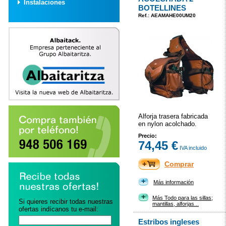
Instalaciones
BOTELLINES
Ref.: AEAMAHE00UM20
Alforja trasera fabricada
en nylon acolchado.
Precio:
74,45 €
IVA incluido
Comprar
Más información
Más Todo para las sillas;
Si quieres recibir todas nuestras
mantillas, alforjas...
ofertas indícanos tu e-mail:
Estribos ingleses