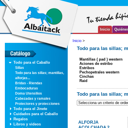
Inicio
Quiéne
Inicio
>
Todo para las sillas; ma
Mantillas ( pad ) western
Todo para el Caballo
Aciones de estribo
Estribos
Sillas
Pechopetrales western
Todo para las sillas; mantillas,
Cinchas
alforjas...
Raid
Bridas - Riendas
Embocaduras
Todo para las sillas; ma
Doma Utensilios
Cabezadas y ramales
Protectores y protecciones
Todo para el Jinete
Cuidados para el Caballo
Regalos
ALFORJA
Libros y videos
ACOLCHADA 2