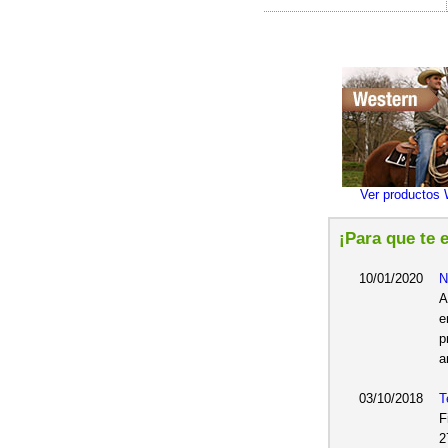
Ver productos 
¡Para que te 
10/01/2020
N
A
e
p
a
03/10/2018
T
F
2