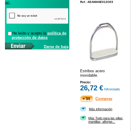
Ref.: AEAMAHE012O03
â€‹
He leído y acepto la
política de
protección de datos
Darse de baja
Estribos acero
inoxidable.
Precio:
26,72 €
IVA incluido
Comprar
Más información
Más Todo para las sillas;
mantillas, alforjas...