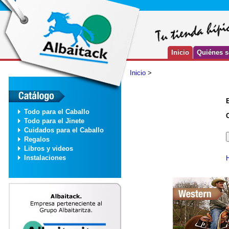
Inicio
Quiénes 
Inicio
>
Todo para el Caballo
Todo para el Jinete
Cuidados para el Caballo
Regalos
Libros y videos
Instalaciones