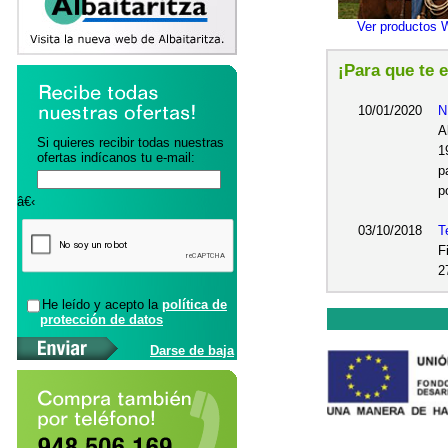
Ver productos 
¡Para que te 
10/01/2020
N
A
Si quieres recibir todas nuestras
1
ofertas indícanos tu e-mail:
p
p
â€‹
03/10/2018
T
F
2
He leído y acepto la
política de
protección de datos
Darse de baja