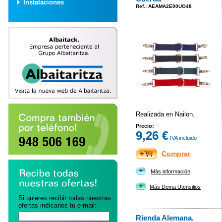
Instalaciones
Ref.: AEAMA2E00UO48
Realizada en Nailon.
Precio:
9,26 €
IVA incluido
Comprar
Más información
Más Doma Utensilios
Si quieres recibir todas nuestras
ofertas indícanos tu e-mail:
Rienda Alemana.