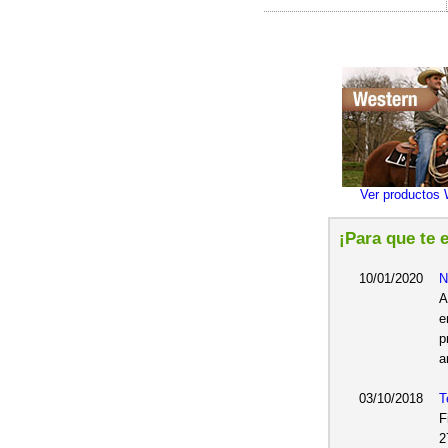
Ver productos 
¡Para que te 
10/01/2020
N
A
e
p
a
03/10/2018
T
F
2