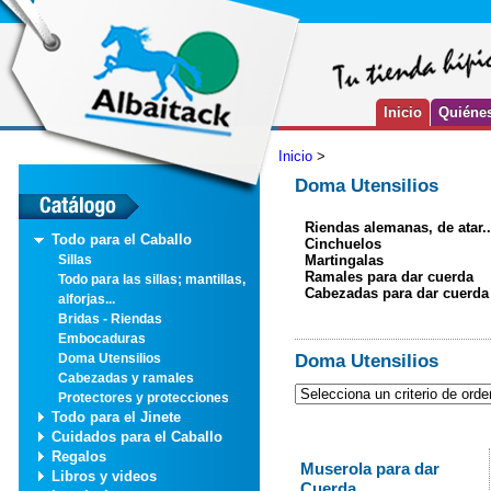
Inicio
Quiéne
Inicio
>
Doma Utensilios
Riendas alemanas, de atar..
Todo para el Caballo
Cinchuelos
Martingalas
Sillas
Ramales para dar cuerda
Todo para las sillas; mantillas,
Cabezadas para dar cuerda
alforjas...
Bridas - Riendas
Embocaduras
Doma Utensilios
Doma Utensilios
Cabezadas y ramales
Protectores y protecciones
Todo para el Jinete
Cuidados para el Caballo
Regalos
Muserola para dar
Libros y videos
Cuerda