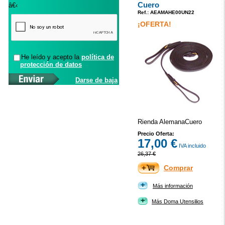
Cuero
â€‹
Ref.: AEAMAHE00UN22
¡OFERTA!
He leído y acepto la
política de
protección de datos
Darse de baja
Rienda AlemanaCuero
Precio Oferta:
17,00 €
IVA incluido
26,37 €
Comprar
Más información
Más Doma Utensilios