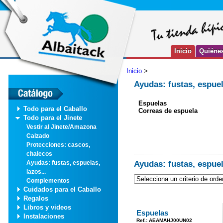
Inicio
Quiéne
Inicio
>
Ayudas: fustas, espuel
Espuelas
Todo para el Caballo
Correas de espuela
Todo para el Jinete
Vestir al Jinete/Amazona
Calzado
Protecciones: cascos,
chalecos
Ayudas: fustas, espuel
Ayudas: fustas, espuelas,
lazos...
Complementos
Cuidados para el Caballo
Regalos
Libros y videos
Espuelas
Instalaciones
Ref.: AEAMAHJ00UN02