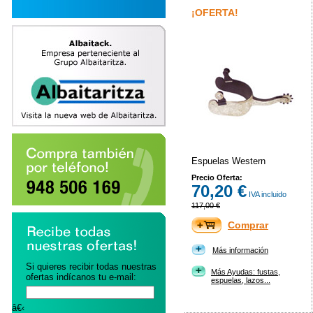
¡OFERTA!
Espuelas Western
Precio Oferta:
70,20 €
IVA incluido
117,00 €
Comprar
Más información
Si quieres recibir todas nuestras
Más Ayudas: fustas,
ofertas indícanos tu e-mail:
espuelas, lazos...
â€‹