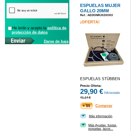
ESPUELAS MUJER
GALLO 20MM
Ref.: AEDONRJ020O03
¡OFERTA!
He leído y acepto la
política de
protección de datos
Darse de baja
ESPUELAS STÜBBEN
Precio Oferta:
29,90 €
IVA incluido
41,14 €
Comprar
Más información
Más Ayudas: fustas,
espuelas, lazos...