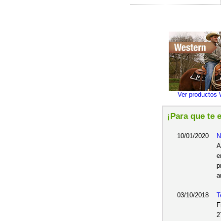
Ver productos 
¡Para que te 
10/01/2020
N
A
e
p
a
03/10/2018
T
F
2